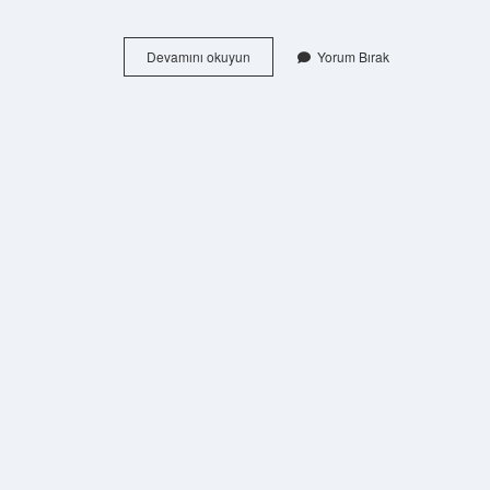
Einhell
Devamını okuyun
Yorum Bırak
hangi
ülkenin
mali
?