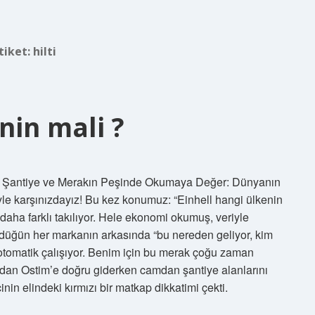
tiket:
hilti
nin mali ?
Bir Şantiye ve Merakın Peşinde Okumaya Değer: Dünyanın
iyle karşınızdayız! Bu kez konumuz: “Einhell hangi ülkenin
daha farklı takılıyor. Hele ekonomi okumuş, veriyle
rdüğün her markanın arkasında “bu nereden geliyor, kim
 otomatik çalışıyor. Benim için bu merak çoğu zaman
y’dan Ostim’e doğru giderken camdan şantiye alanlarını
inin elindeki kırmızı bir matkap dikkatimi çekti.