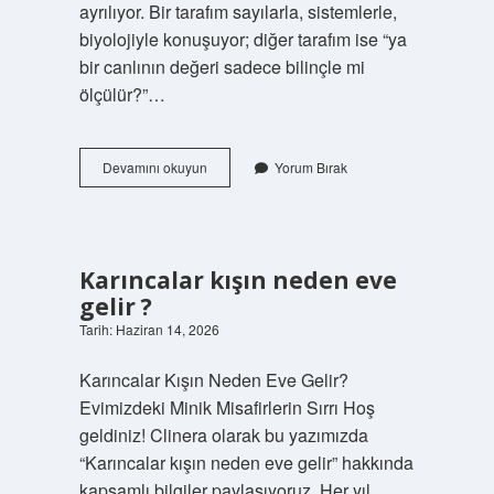
ayrılıyor. Bir tarafım sayılarla, sistemlerle,
biyolojiyle konuşuyor; diğer tarafım ise “ya
bir canlının değeri sadece bilinçle mi
ölçülür?”…
Karınca
Devamını okuyun
Yorum Bırak
cennete
girer
mi
?
Karıncalar kışın neden eve
gelir ?
Tarih: Haziran 14, 2026
Karıncalar Kışın Neden Eve Gelir?
Evimizdeki Minik Misafirlerin Sırrı Hoş
geldiniz! Clinera olarak bu yazımızda
“Karıncalar kışın neden eve gelir” hakkında
kapsamlı bilgiler paylaşıyoruz. Her yıl