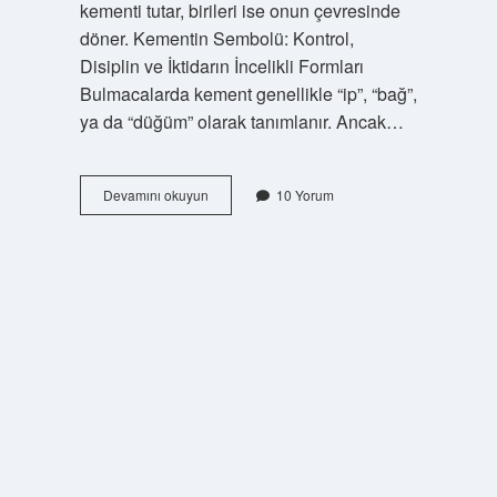
kementi tutar, birileri ise onun çevresinde
döner. Kementin Sembolü: Kontrol,
Disiplin ve İktidarın İncelikli Formları
Bulmacalarda kement genellikle “ip”, “bağ”,
ya da “düğüm” olarak tanımlanır. Ancak…
Bulmacada
Devamını okuyun
10 Yorum
kement
ne
demek
?