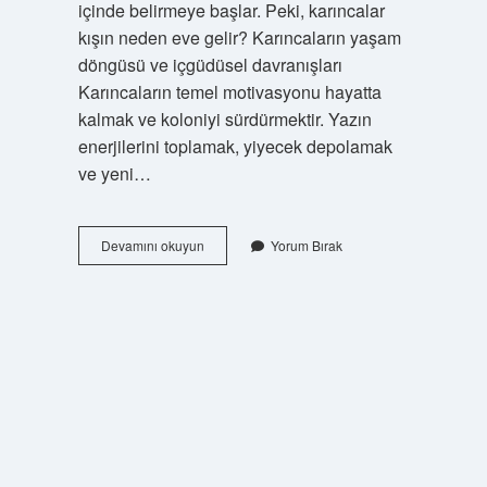
içinde belirmeye başlar. Peki, karıncalar
kışın neden eve gelir? Karıncaların yaşam
döngüsü ve içgüdüsel davranışları
Karıncaların temel motivasyonu hayatta
kalmak ve koloniyi sürdürmektir. Yazın
enerjilerini toplamak, yiyecek depolamak
ve yeni…
Karıncalar
Devamını okuyun
Yorum Bırak
kışın
neden
eve
gelir
?