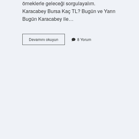
örneklerle geleceği sorgulayalım.
Karacabey Bursa Kaç TL? Bugün ve Yarın
Bugün Karacabey ile…
Karacabey
Devamını okuyun
8 Yorum
Bursa
kaç
TL
?