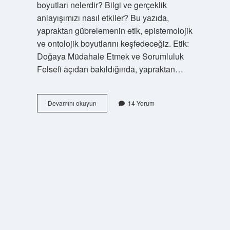
boyutları nelerdir? Bilgi ve gerçeklik
anlayışımızı nasıl etkiler? Bu yazıda,
yapraktan gübrelemenin etik, epistemolojik
ve ontolojik boyutlarını keşfedeceğiz. Etik:
Doğaya Müdahale Etmek ve Sorumluluk
Felsefi açıdan bakıldığında, yapraktan…
Yapraktan
Devamını okuyun
14 Yorum
gübreleme
nasıl
yapılır
?