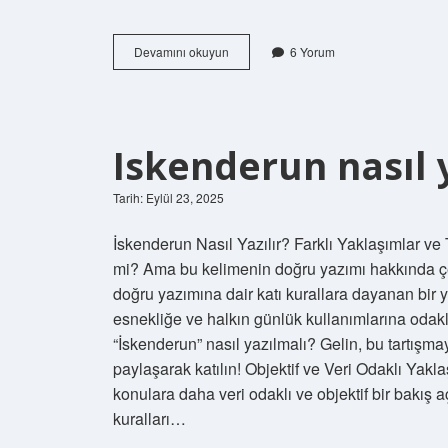
Capanoglu
Devamını okuyun
6 Yorum
nasıl
yazılır
?
Iskenderun nasıl y
Tarih: Eylül 23, 2025
İskenderun Nasıl Yazılır? Farklı Yaklaşımlar ve 
mi? Ama bu kelimenin doğru yazımı hakkında çeş
doğru yazımına dair katı kurallara dayanan bir 
esnekliğe ve halkın günlük kullanımlarına odakl
“İskenderun” nasıl yazılmalı? Gelin, bu tartışm
paylaşarak katılın! Objektif ve Veri Odaklı Yakla
konulara daha veri odaklı ve objektif bir bakış a
kuralları…