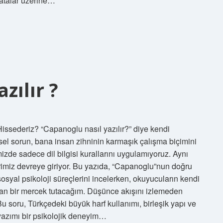
Hatalar üzerine…
zılır ?
Hissederiz? “Capanoglu nasıl yazılır?” diye kendi
el sorun, bana insan zihninin karmaşık çalışma biçimini
zde sadece dil bilgisi kurallarını uygulamıyoruz. Aynı
rimiz devreye giriyor. Bu yazıda, “Capanoglu”nun doğru
osyal psikoloji süreçlerini incelerken, okuyucuların kendi
yan bir mercek tutacağım. Düşünce akışını izlemeden
u soru, Türkçedeki büyük harf kullanımı, birleşik yapı ve
 yazımı bir psikolojik deneyim…