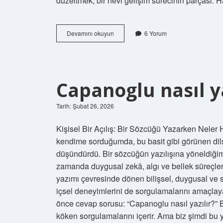
düzeltmek, bir nevi gelişim sürecinin parçası. 
Yanlış
Devamını okuyun
6 Yorum
yazılan
yazı
nasıl
düzeltilir
?
Capanoglu nasıl ya
Tarih: Şubat 26, 2026
Kişisel Bir Açılış: Bir Sözcüğü Yazarken Neler 
kendime sorduğumda, bu basit gibi görünen dils
düşündürdü. Bir sözcüğün yazılışına yöneldiğimi
zamanda duygusal zekâ, algı ve bellek süreçle
yazımı çevresinde dönen bilişsel, duygusal ve s
içsel deneyimlerini de sorgulamalarını amaçla
önce cevap sorusu: “Capanoglu nasıl yazılır?” B
köken sorgulamalarını içerir. Ama biz şimdi bu