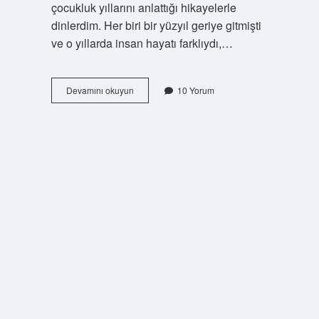
çocukluk yıllarını anlattığı hikayelerle
dinlerdim. Her biri bir yüzyıl geriye gitmişti
ve o yıllarda insan hayatı farklıydı,…
1
Devamını okuyun
10 Yorum
Yüzyıl
hangi
yıldır
?