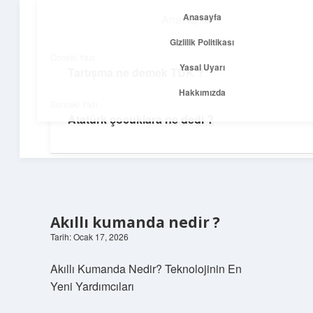
Anasayfa
Anasayfa
menüyü
Gizlilik Politikası
aç
Gizlilik Politikası
Önceki Yazı
Yasal Uyarı
Tartışma ne demek TDK ?
Temiz Fikir Pınarı
Yasal Uyarı
Hakkımızda
Sonraki Yazı
Sade ve ilham verici öneriler burada!
Atatürk çocuklara ne dedi ?
Hakkımızda
Akıllı kumanda nedir ?
Tarih: Ocak 17, 2026
Akıllı Kumanda Nedir? Teknolojinin En
Yeni Yardımcıları