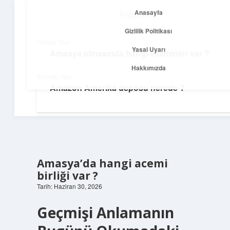
Anasayfa
Anasayfa
menüyü
Gizlilik Politikası
aç
Gizlilik Politikası
Önceki Yazı
Yasal Uyarı
Amasya elmasında hangi vitaminler var ?
Temiz Fikir Pınarı
Yasal Uyarı
Hakkımızda
Sonraki Yazı
Sade ve ilham verici öneriler burada!
Amazon Amerika deposu nerede ?
Hakkımızda
Amasya’da hangi acemi
birliği var ?
Tarih: Haziran 30, 2026
Geçmişi Anlamanın