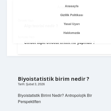
Anasayfa
Anasayfa
menüyü
Gizlilik Politikası
aç
Gizlilik Politikası
Önceki Yazı
Yasal Uyarı
Algı teorisi nedir ?
Temiz Fikir Pınarı
Yasal Uyarı
Hakkımızda
Sonraki Yazı
Sade ve ilham verici öneriler burada!
Cinsel ilişki öncesi erkek ne yapmalı ?
Hakkımızda
Biyoistatistik birim nedir ?
Tarih: Şubat 3, 2026
Biyoistatistik Birimi Nedir? Antropolojik Bir
Perspektiften