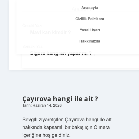
Anasayfa
Anasayfa
menüyü
Gizlilik Politikası
aç
Gizlilik Politikası
Önceki Yazı
Yasal Uyarı
Mavi kan kimdir ?
Temiz Fikir Pınarı
Yasal Uyarı
Hakkımızda
Sonraki Yazı
Sade ve ilham verici öneriler burada!
Sigara kangren yapar mı ?
Hakkımızda
Çayırova hangi ile ait ?
Tarih: Haziran 14, 2026
Sevgili ziyaretçiler, Çayırova hangi ile ait
hakkında kapsamlı bir bakış için Clinera
içeriğine hoş geldiniz.