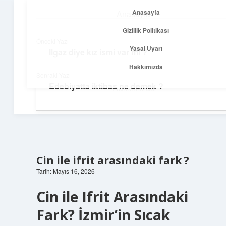
Anasayfa
Anasayfa
menüyü
Gizlilik Politikası
aç
Gizlilik Politikası
Önceki Yazı
Yasal Uyarı
Ilgaz diye kız ismi var mı ?
Temiz Fikir Pınarı
Yasal Uyarı
Hakkımızda
Sonraki Yazı
Sade ve ilham verici öneriler burada!
Edebiyatta iktibas ne demek ?
Hakkımızda
Cin ile ifrit arasındaki fark ?
Tarih: Mayıs 16, 2026
Cin ile Ifrit Arasındaki
Fark? İzmir’in Sıcak