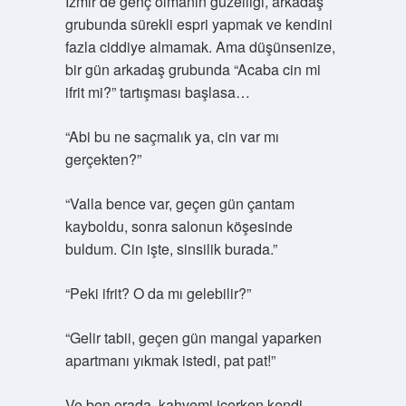
İzmir’de genç olmanın güzelliği, arkadaş
grubunda sürekli espri yapmak ve kendini
fazla ciddiye almamak. Ama düşünsenize,
bir gün arkadaş grubunda “Acaba cin mi
ifrit mi?” tartışması başlasa…
“Abi bu ne saçmalık ya, cin var mı
gerçekten?”
“Valla bence var, geçen gün çantam
kayboldu, sonra salonun köşesinde
buldum. Cin işte, sinsilik burada.”
“Peki ifrit? O da mı gelebilir?”
“Gelir tabii, geçen gün mangal yaparken
apartmanı yıkmak istedi, pat pat!”
Ve ben orada, kahvemi içerken kendi