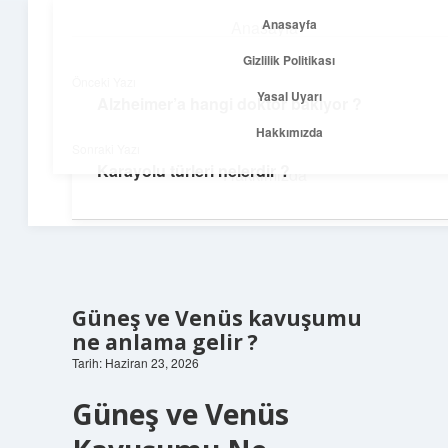
Anasayfa
Anasayfa
menüyü
Gizlilik Politikası
aç
Gizlilik Politikası
Önceki Yazı
Yasal Uyarı
Alzheimer’a hangi doktor bakıyor ?
Temiz Fikir Pınarı
Yasal Uyarı
Hakkımızda
Sonraki Yazı
Sade ve ilham verici öneriler burada!
Karayolu türleri nelerdir ?
Hakkımızda
Güneş ve Venüs kavuşumu
ne anlama gelir ?
Tarih: Haziran 23, 2026
Güneş ve Venüs