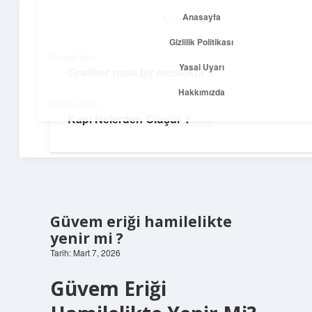
Anasayfa
Anasayfa
menüyü
Gizlilik Politikası
aç
Gizlilik Politikası
Önceki Yazı
Yasal Uyarı
Grafiker nasıl bir meslektir ?
Temiz Fikir Pınarı
Yasal Uyarı
Hakkımızda
Sonraki Yazı
Sade ve ilham verici öneriler burada!
Kapı Nelerden Oluşur ?
Hakkımızda
Güvem eriği hamilelikte
yenir mi ?
Tarih: Mart 7, 2026
Güvem Eriği