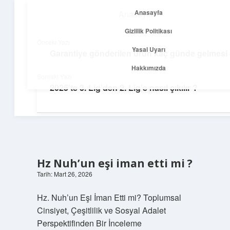
Anasayfa
Anasayfa
menüyü
Gizlilik Politikası
aç
Gizlilik Politikası
Önceki Yazı
Yasal Uyarı
Garantiye gönderilen ürün kaç günde gelmesi 
Temiz Fikir Pınarı
Yasal Uyarı
Hakkımızda
Sonraki Yazı
Sade ve ilham verici öneriler burada!
2025’te 3. Lig’den 2. Lig’e nasıl çıkılır ?
Hakkımızda
Hz Nuh’un eşi iman etti mi ?
Tarih: Mart 26, 2026
Hz. Nuh’un Eşi İman Etti mi? Toplumsal
Cinsiyet, Çeşitlilik ve Sosyal Adalet
Perspektifinden Bir İnceleme