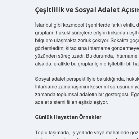
Çeşitlilik ve Sosyal Adalet Açıs
İstanbul gibi kozmopolit şehirlerde farklı etnik, 
grupların hukuki süreçlere erişim imkânları eşit
bilgilere ulaşmakta zorluk çekiyor. Sokakta gö
gözlemledim; kiracısına ihtarname göndermeye ça
yüzünden süreç uzadı. Bu durumda, ihtarname z
alsa da, pratikte bu gruplar için erişilebilir bir 
Sosyal adalet perspektifiyle bakıldığında, hukuki
İhtarname zamanaşımını keser mi sorusunun yanı
zamanda toplumsal adaletin bir göstergesi. Eğer
adalet sistemi fiilen eşitsizleşiyor.
Günlük Hayattan Örnekler
Toplu taşımada, iş yerinde veya mahallede gö