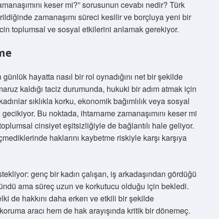
e zamanaşımını keser mi?” sorusunun cevabı nedir? Türk
ldiğinde zamanaşımı süreci kesilir ve borçluya yeni bir
cin toplumsal ve sosyal etkilerini anlamak gerekiyor.
ame
ünlük hayatta nasıl bir rol oynadığını net bir şekilde
 maruz kaldığı taciz durumunda, hukuki bir adım atmak için
kadınlar sıklıkla korku, ekonomik bağımlılık veya sosyal
a gecikiyor. Bu noktada, ihtarname zamanaşımını keser mi
oplumsal cinsiyet eşitsizliğiyle de bağlantılı hale geliyor.
mediklerinde haklarını kaybetme riskiyle karşı karşıya
tekliyor: genç bir kadın çalışan, iş arkadaşından gördüğü
ndü ama süreç uzun ve korkutucu olduğu için bekledi.
ki de hakkını daha erken ve etkili bir şekilde
koruma aracı hem de hak arayışında kritik bir dönemeç.