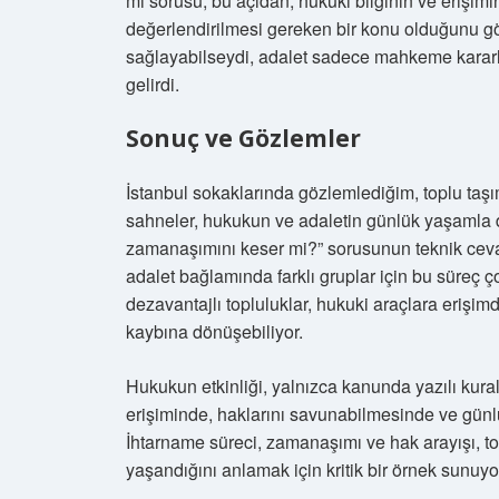
mi sorusu, bu açıdan, hukuki bilginin ve erişimin
değerlendirilmesi gereken bir konu olduğunu gös
sağlayabilseydi, adalet sadece mahkeme kararl
gelirdi.
Sonuç ve Gözlemler
İstanbul sokaklarında gözlemlediğim, toplu taş
sahneler, hukukun ve adaletin günlük yaşamla d
zamanaşımını keser mi?” sorusunun teknik cevabı
adalet bağlamında farklı gruplar için bu süreç 
dezavantajlı topluluklar, hukuki araçlara erişim
kaybına dönüşebiliyor.
Hukukun etkinliği, yalnızca kanunda yazılı kura
erişiminde, haklarını savunabilmesinde ve gün
İhtarname süreci, zamanaşımı ve hak arayışı, top
yaşandığını anlamak için kritik bir örnek sunuyo