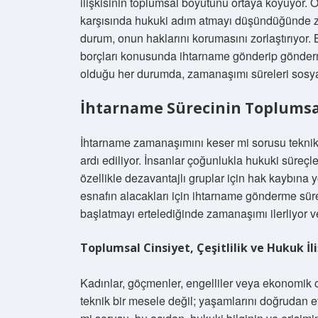
ilişkisinin toplumsal boyutunu ortaya koyuyor. O
karşısında hukuki adım atmayı düşündüğünde zama
durum, onun haklarını korumasını zorlaştırıyor.
borçları konusunda ihtarname gönderip gönderme
olduğu her durumda, zamanaşımı süreleri sosyal a
İhtarname Sürecinin Toplumsal
İhtarname zamanaşımını keser mi sorusu teknik
ardı ediliyor. İnsanlar çoğunlukla hukuki süreçl
özellikle dezavantajlı gruplar için hak kaybına 
esnafın alacakları için ihtarname gönderme sürec
başlatmayı ertelediğinde zamanaşımı ilerliyor ve 
Toplumsal Cinsiyet, Çeşitlilik ve Hukuk İli
Kadınlar, göçmenler, engelliler veya ekonomik o
teknik bir mesele değil; yaşamlarını doğrudan 