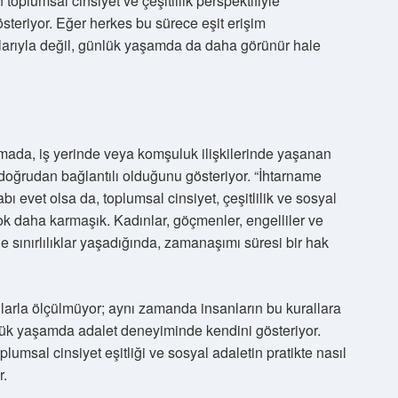
 toplumsal cinsiyet ve çeşitlilik perspektifiyle
teriyor. Eğer herkes bu sürece eşit erişim
arıyla değil, günlük yaşamda da daha görünür hale
ımada, iş yerinde veya komşuluk ilişkilerinde yaşanan
oğrudan bağlantılı olduğunu gösteriyor. “İhtarname
 evet olsa da, toplumsal cinsiyet, çeşitlilik ve sosyal
çok daha karmaşık. Kadınlar, göçmenler, engelliler ve
de sınırlılıklar yaşadığında, zamanaşımı süresi bir hak
llarla ölçülmüyor; aynı zamanda insanların bu kurallara
lük yaşamda adalet deneyiminde kendini gösteriyor.
lumsal cinsiyet eşitliği ve sosyal adaletin pratikte nasıl
r.