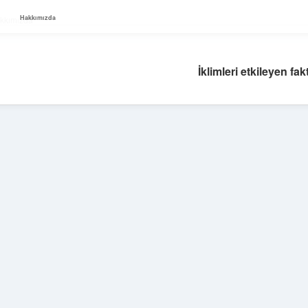
Hakkımızda
kkımızda
İklimleri etkileyen fak
Sidebar