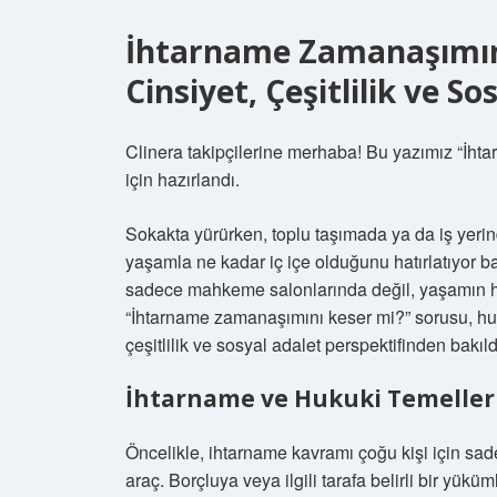
İhtarname Zamanaşımın
Cinsiyet, Çeşitlilik ve S
Clinera takipçilerine merhaba! Bu yazımız “İh
için hazırlandı.
Sokakta yürürken, toplu taşımada ya da iş yer
yaşamla ne kadar iç içe olduğunu hatırlatıyor ban
sadece mahkeme salonlarında değil, yaşamın he
“İhtarname zamanaşımını keser mi?” sorusu, huk
çeşitlilik ve sosyal adalet perspektifinden bakı
İhtarname ve Hukuki Temeller
Öncelikle, ihtarname kavramı çoğu kişi için sad
araç. Borçluya veya ilgili tarafa belirli bir yüküm