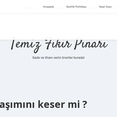
Anasayfa
Gizlilik Politikası
Yasal Uyarı
Anasayfa
Gizlilik Politikası
Yasal Uyarı
Ha
Temiz Fikir Pınarı
Sade ve ilham verici öneriler burada!
şımını keser mi ?