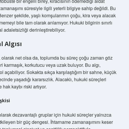
tobüste bir engelli birey, kiracısının ödemediği aidat
naşımı süresiyle ilgili yeterli bilgiye sahip değildi. Bu
 Benzer şekilde, yaşlı komşularımın çoğu, kira veya alacak
meyi bile tam olarak anlamıyor. Hukuki bilginin sınırlı
daletsizliği derinleştirebiliyor.
 Algısı
 olarak net olsa da, toplumda bu süreç çoğu zaman göz
eri karmaşık, korkutucu veya uzak buluyor. Bu algı,
yol açabiliyor. Sokakta sıkça karşılaştığım bir sahne, küçük
inde yaşadığı kararsızlık. Alacaklı, hukuki süreçleri
hak kaybı riski artıyor.
şkisi
larak dezavantajlı gruplar için hukuki süreçler yalnızca
etkileyen bir güç dengesi. İhtarname zamanaşımını keser