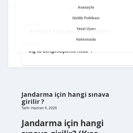
Anasayfa
Anasayfa
menüyü
Gizlilik Politikası
aç
Gizlilik Politikası
Önceki Yazı
Yasal Uyarı
Ankara’ya özgü bazı şeyler nelerdir ?
Temiz Fikir Pınarı
Yasal Uyarı
Hakkımızda
Sonraki Yazı
Sade ve ilham verici öneriler burada!
Jig ile zenginleştirme nedir ?
Hakkımızda
Jandarma için hangi sınava
girilir ?
Tarih: Haziran 6, 2026
Jandarma için hangi