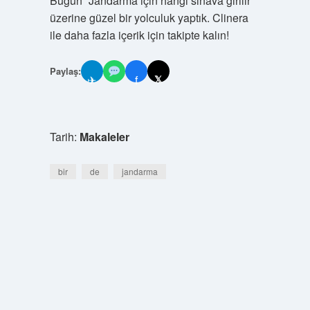
Bugün “Jandarma için hangi sınava girilir”
üzerine güzel bir yolculuk yaptık. Clinera
ile daha fazla içerik için takipte kalın!
Paylaş:
✈
f
𝕏
Tarih:
Makaleler
bir
de
jandarma