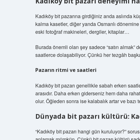
Kadıköy bit pazarı deneyimi nas
Kadıköy bit pazarına girdiğiniz anda aslında kü
kalma kasetler, diğer yanda Osmanlı dönemine a
eski fotoğraf makineleri, dergiler, kitaplar…
Burada önemli olan şey sadece “satın almak” değ
saatlerce dolaşabiliyor. Çünkü her tezgâh başka 
Pazarın ritmi ve saatleri
Kadıköy bit pazarı genellikle sabah erken saatl
arasıdır. Daha erken giderseniz hem daha rahat
olur. Öğleden sonra ise kalabalık artar ve bazı
Dünyada bit pazarı kültürü: Kad
“Kadıköy bit pazarı hangi gün kuruluyor?” sorus
anlamak mümkün. Çünkü bit pazarı kültürü sade