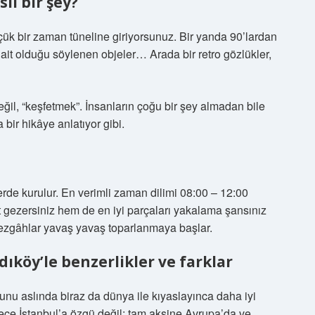
ıl bir şey?
çük bir zaman tüneline giriyorsunuz. Bir yanda 90’lardan
it olduğu söylenen objeler… Arada bir retro gözlükler,
il, “keşfetmek”. İnsanların çoğu bir şey almadan bile
bir hikâye anlatıyor gibi.
erde kurulur. En verimli zaman dilimi 08:00 – 12:00
 gezersiniz hem de en iyi parçaları yakalama şansınız
 tezgâhlar yavaş yavaş toparlanmaya başlar.
ıköy’le benzerlikler ve farklar
unu aslında biraz da dünya ile kıyaslayınca daha iyi
ce İstanbul’a özgü değil; tam aksine Avrupa’da ve