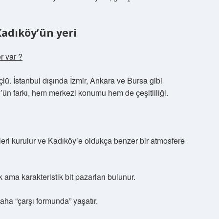
Kadıköy’ün yeri
r var ?
çlü. İstanbul dışında İzmir, Ankara ve Bursa gibi
’ün farkı, hem merkezi konumu hem de çeşitliliği.
leri kurulur ve Kadıköy’e oldukça benzer bir atmosfere
ma karakteristik bit pazarları bulunur.
daha “çarşı formunda” yaşatır.