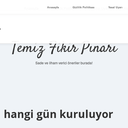
Anasayfa
Gizlilik Politikası
Yasal Uyarı
Anasayfa
Gizlilik Politikası
Yasal Uyarı
Ha
?
Temiz Fikir Pınarı
Sade ve ilham verici öneriler burada!
ı hangi gün kuruluyor