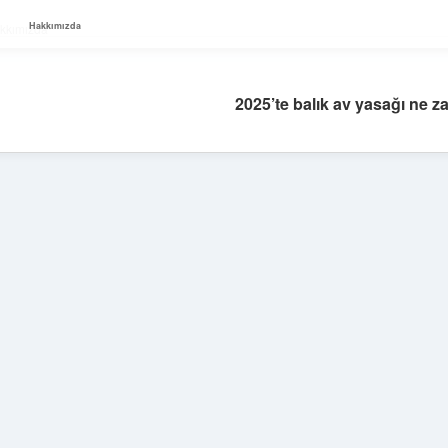
Hakkımızda
kkımızda
2025’te balık av yasağı ne z
Sidebar