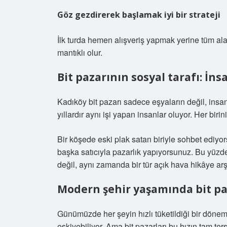
Göz gezdirerek başlamak iyi bir strateji
İlk turda hemen alışveriş yapmak yerine tüm ala
mantıklı olur.
Bit pazarının sosyal tarafı: İns
Kadıköy bit pazarı sadece eşyaların değil, insanl
yıllardır aynı işi yapan insanlar oluyor. Her birin
Bir köşede eski plak satan biriyle sohbet ediyors
başka satıcıyla pazarlık yapıyorsunuz. Bu yüzde
değil, aynı zamanda bir tür açık hava hikâye arşi
Modern şehir yaşamında bit pa
Günümüzde her şeyin hızlı tüketildiği bir dönem
eskiyebiliyor. Ama bit pazarları bu hızın tam ters