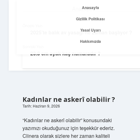
Anasayfa
Anasayfa
menüyü
Gizlilik Politikası
aç
Gizlilik Politikası
Önceki Yazı
Yasal Uyarı
2025’te balık av yasağı ne zaman başlıyor ?
Temiz Fikir Pınarı
Yasal Uyarı
Hakkımızda
Sonraki Yazı
Sade ve ilham verici öneriler burada!
23.8 cm ayak kaç numaradır ?
Hakkımızda
Kadınlar ne askerî olabilir ?
Tarih: Haziran 9, 2026
“Kadınlar ne askerî olabilir” konusundaki
yazımızı okuduğunuz için teşekkür ederiz.
Clinera olarak sizlere her zaman kaliteli