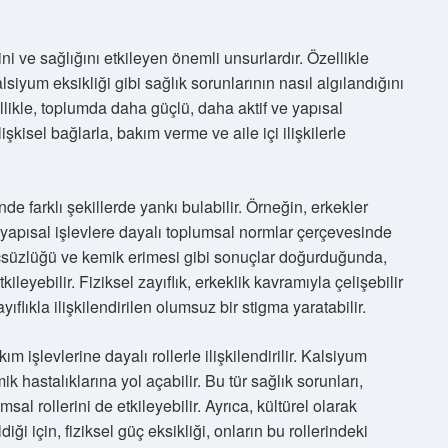
rini ve sağlığını etkileyen önemli unsurlardır. Özellikle
alsiyum eksikliği gibi sağlık sorunlarının nasıl algılandığını
llikle, toplumda daha güçlü, daha aktif ve yapısal
lişkisel bağlarla, bakım verme ve aile içi ilişkilerle
nde farklı şekillerde yankı bulabilir. Örneğin, erkekler
, yapısal işlevlere dayalı toplumsal normlar çerçevesinde
güçsüzlüğü ve kemik erimesi gibi sonuçlar doğurduğunda,
leyebilir. Fiziksel zayıflık, erkeklik kavramıyla çelişebilir
lıkla ilişkilendirilen olumsuz bir stigma yaratabilir.
m işlevlerine dayalı rollerle ilişkilendirilir. Kalsiyum
ik hastalıklarına yol açabilir. Bu tür sağlık sorunları,
sal rollerini de etkileyebilir. Ayrıca, kültürel olarak
diği için, fiziksel güç eksikliği, onların bu rollerindeki