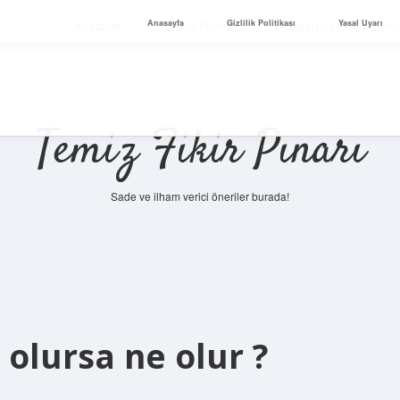
Anasayfa
Gizlilik Politikası
Yasal Uyarı
Anasayfa
Gizlilik Politikası
Yasal Uyarı
Ha
Temiz Fikir Pınarı
Sade ve ilham verici öneriler burada!
 olursa ne olur ?