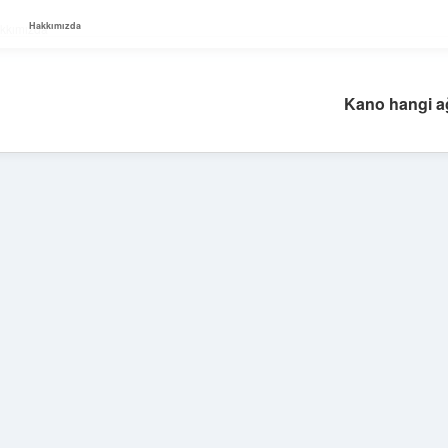
Hakkımızda
kkımızda
Kano hangi ağ
Sidebar