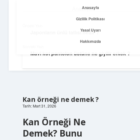
Anasayfa
Anasayfa
menüyü
Gizlilik Politikası
aç
Gizlilik Politikası
Önceki Yazı
Yasal Uyarı
Japonların ünlü tatlısı nedir ?
Temiz Fikir Pınarı
Yasal Uyarı
Hakkımızda
Sonraki Yazı
Sade ve ilham verici öneriler burada!
Mavi kot pantolon üstüne ne giyilir erkek ?
Hakkımızda
Kan örneği ne demek ?
Tarih: Mart 31, 2026
Kan Örneği Ne
Demek? Bunu