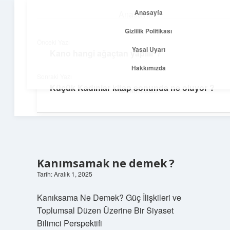
Anasayfa
Anasayfa
menüyü
Gizlilik Politikası
aç
Gizlilik Politikası
Önceki Yazı
Yasal Uyarı
Kano hangi ağaçtan yapılır ?
Temiz Fikir Pınarı
Yasal Uyarı
Hakkımızda
Sonraki Yazı
Sade ve ilham verici öneriler burada!
Küçük Kadınlar kitap sonunda ne oluyor ?
Hakkımızda
Kanımsamak ne demek ?
Tarih: Aralık 1, 2025
Kanıksama Ne Demek? Güç İlişkileri ve
Toplumsal Düzen Üzerine Bir Siyaset
Bilimci Perspektifi