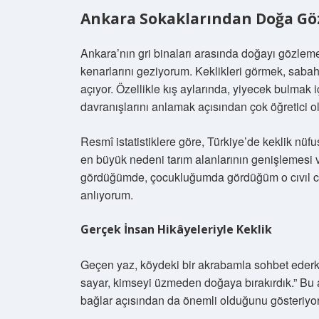
Ankara Sokaklarından Doğa Gö
Ankara’nın gri binaları arasında doğayı gözleme
kenarlarını geziyorum. Keklikleri görmek, sabah
açıyor. Özellikle kış aylarında, yiyecek bulmak iç
davranışlarını anlamak açısından çok öğretici o
Resmî istatistiklere göre, Türkiye’de keklik n
en büyük nedeni tarım alanlarının genişlemesi v
gördüğümde, çocukluğumda gördüğüm o cıvıl cıvı
anlıyorum.
Gerçek İnsan Hikâyeleriyle Keklik
Geçen yaz, köydeki bir akrabamla sohbet ederk
sayar, kimseyi üzmeden doğaya bırakırdık.” Bu an
bağlar açısından da önemli olduğunu gösteriyor