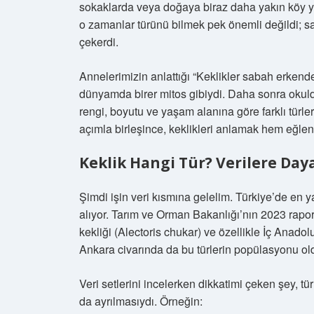
sokaklarda veya doğaya biraz daha yakın köy y
o zamanlar türünü bilmek pek önemli değildi; sade
çekerdi.
Annelerimizin anlattığı “Keklikler sabah erkende
dünyamda birer mitos gibiydi. Daha sonra okulda
rengi, boyutu ve yaşam alanına göre farklı türler
açımla birleşince, keklikleri anlamak hem eğlen
Keklik Hangi Tür? Verilere Day
Şimdi işin veri kısmına gelelim. Türkiye’de en yay
alıyor. Tarım ve Orman Bakanlığı’nın 2023 rapor
kekliği (Alectoris chukar) ve özellikle İç Anad
Ankara civarında da bu türlerin popülasyonu o
Veri setlerini incelerken dikkatimi çeken şey, tür
da ayrılmasıydı. Örneğin: