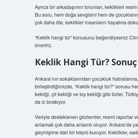
Ayrıca bir arkadaşımın torunları, keklikleri resim
Bu soru, hem doğa sevgisini hem de çocukların m
çok daha öte, keklikler insanların hayatına doku
“Keklik hangi tür” konusunu beğendiyseniz Cli
öneririz.
Keklik Hangi Tür? Sonuç
Ankara’nın sokaklarından çocukluk hatıralarına,
birleştirdiğimizde, “Keklik hangi tür?” sorusu h
kekliği, çil kekliği ve toy kekliği gibi türler, T
da iz bırakıyor.
Veriyle desteklenen gözlemler, resmî raporlar ve
anlamak çok daha anlamlı oluyor. Ankara’da y
geçmişime dair bir köprü kuruyor. Keklikler, sad