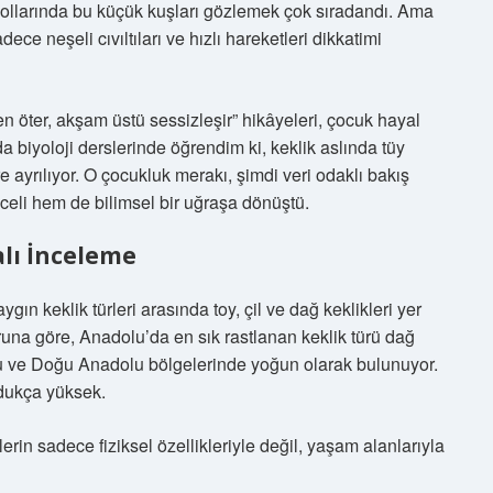
ollarında bu küçük kuşları gözlemek çok sıradandı. Ama
ce neşeli cıvıltıları ve hızlı hareketleri dikkatimi
n öter, akşam üstü sessizleşir” hikâyeleri, çocuk hayal
 biyoloji derslerinde öğrendim ki, keklik aslında tüy
e ayrılıyor. O çocukluk merakı, şimdi veri odaklı bakış
celi hem de bilimsel bir uğraşa dönüştü.
alı İnceleme
gın keklik türleri arasında toy, çil ve dağ keklikleri yer
una göre, Anadolu’da en sık rastlanan keklik türü dağ
olu ve Doğu Anadolu bölgelerinde yoğun olarak bulunuyor.
ldukça yüksek.
lerin sadece fiziksel özellikleriyle değil, yaşam alanlarıyla