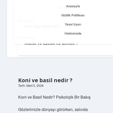
Anasayfa
Anasayfa
menüyü
Gizlilik Politikası
aç
Gizlilik Politikası
Önceki Yazı
Yasal Uyarı
Gök taşı satılır mı ?
Temiz Fikir Pınarı
Yasal Uyarı
Hakkımızda
Sonraki Yazı
Sade ve ilham verici öneriler burada!
Nitelik ve özellik ne demek ?
Hakkımızda
Koni ve basil nedir ?
Tarih: Mart 5, 2026
Koni ve Basil Nedir? Psikolojik Bir Bakış
Gözlerimizle dünyayı görürken, aslında