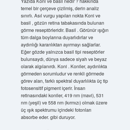
Yazıda Koni ve basil nedir ? hakkında
temel bir çerçeve çizilmiş, derin analiz
sınırlı. Asıl vurgu yapılan nokta Koni ve
basil , gözün retina tabakasında bulunan
görme reseptörleridir. Basil . Görünür ışığın
tüm dalga boylarına duyarlıdırlar ve
aydınlığı karanlıktan ayırmayı sağlarlar.
Eğer gözde yalnızca basil tipi reseptörler
bulunsaydı, dünya sadece siyah ve beyaz
olarak algılanırdı. Koni . Koniler, aydınlıkta
görmeden sorumludur ve renkli görmede
görev alan, farklı spektral duyarlılıkta üç tip
fotosensitif pigment içerir. İnsan
retinasındaki koniler, 419 nm (mavi), 531
nm (yeşil) ve 558 nm (kırmızı) olmak üzere
üç ışık spektrumu içindeki fotonları
absorbe eder. gibi duruyor.