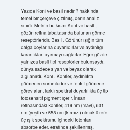
Yazıda Koni ve basil nedir ? hakkında
temel bir çerçeve çizilmiş, derin analiz
sınırlı. Metnin bu kısmı Koni ve basil ,
gözün retina tabakasında bulunan görme
reseptörleridir. Basil . Görünür ışığın tüm
dalga boylarına duyarlıdırlar ve aydınlığı
karanlıktan ayırmayı sağlarlar. Eğer gözde
yalnızca basil tipi reseptörler bulunsaydı,
dünya sadece siyah ve beyaz olarak
algılanırdı. Koni . Koniler, aydınlıkta
görmeden sorumludur ve renkli görmede
görev alan, farklı spektral duyarlılıkta üç tip
fotosensitif pigment içerir. İnsan
retinasındaki koniler, 419 nm (mavi), 531
nm (yeşil) ve 558 nm (kırmızı) olmak üzere
üç ışık spektrumu içindeki fotonları
absorbe eder. etrafında şekillenmiş.