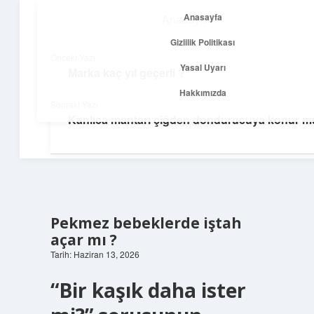
Anasayfa
Anasayfa
menüyü
Gizlilik Politikası
aç
Gizlilik Politikası
Önceki Yazı
Yasal Uyarı
Marka kaç yıl geçerli ?
Temiz Fikir Pınarı
Yasal Uyarı
Hakkımızda
Sonraki Yazı
Sade ve ilham verici öneriler burada!
Kanlıca mantarı çiğden dondurucuya konur m
Hakkımızda
Pekmez bebeklerde iştah
açar mı ?
Tarih: Haziran 13, 2026
“Bir kaşık daha ister