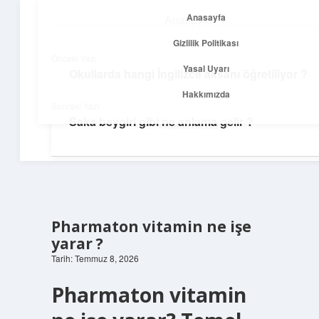
Anasayfa
Anasayfa
menüyü
Gizlilik Politikası
aç
Gizlilik Politikası
Önceki Yazı
Yasal Uyarı
Okullarda hangi İngilizce aksanı öğretiliyor ?
Temiz Fikir Pınarı
Yasal Uyarı
Hakkımızda
Sonraki Yazı
Sade ve ilham verici öneriler burada!
Saka beygiri gibi ne anlama gelir ?
Hakkımızda
Pharmaton vitamin ne işe
yarar ?
Tarih: Temmuz 8, 2026
Pharmaton vitamin