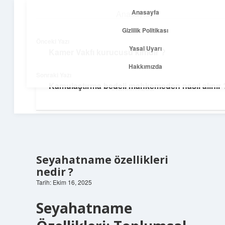
Anasayfa
Anasayfa
menüyü
Gizlilik Politikası
aç
Gizlilik Politikası
Önceki Yazı
Yasal Uyarı
Kamer Vakfı kurucusu kimdir ?
Temiz Fikir Pınarı
Yasal Uyarı
Hakkımızda
Sonraki Yazı
Sade ve ilham verici öneriler burada!
Kamulaştırma bedeli mahkemeden nasıl alınır 
Hakkımızda
Seyahatname özellikleri
nedir ?
Tarih: Ekim 16, 2025
Seyahatname