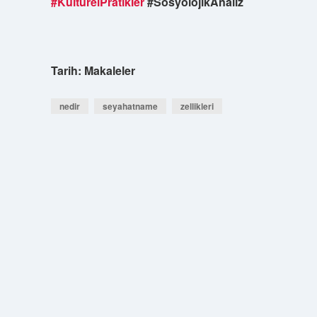
#KültürelPratikler
#SosyolojikAnaliz
Tarih:
Makaleler
nedir
seyahatname
zellikleri