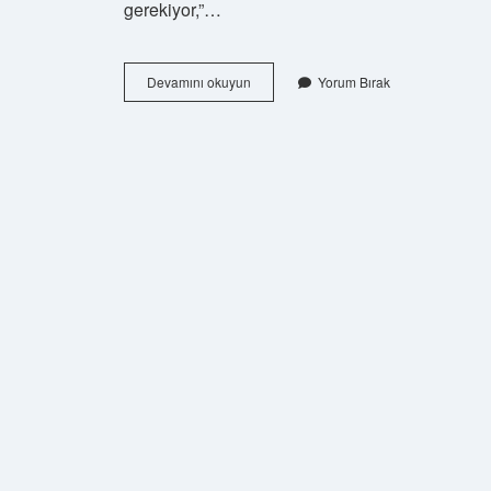
gerekiyor,”…
Medical
Devamını okuyun
Yorum Bırak
Park
Maltepe’ye
hangi
otobüs
gider
?