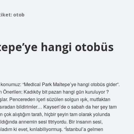
tiket:
otob
tepe’ye hangi otobüs
ez konumuz: “Medical Park Maltepe’ye hangi otobüs gider”.
Önerilen: Kadıköy bit pazarı hangi gün kuruluyor ?
lar. Pencereden içeri süzülen solgun ışık, mutfaktan
sıradan bildirimler… Kayseri’de o sabah da her şey tam
çok alıştığım tarafı, hiçbir şeyin tam olarak yolunda
dığında annemin sesi titriyordu. Bir insanın sesi,
nladım ki evet, kırılabiliyormuş. “İstanbul’a gelmen