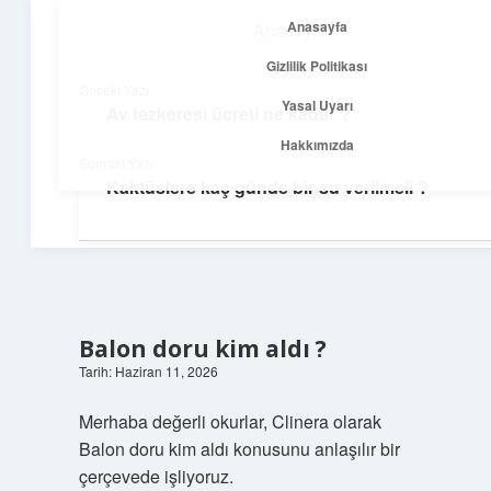
Anasayfa
Anasayfa
menüyü
Gizlilik Politikası
aç
Gizlilik Politikası
Önceki Yazı
Yasal Uyarı
Av tezkeresi ücreti ne kadar ?
Temiz Fikir Pınarı
Yasal Uyarı
Hakkımızda
Sonraki Yazı
Sade ve ilham verici öneriler burada!
Kaktüslere kaç günde bir su verilmeli ?
Hakkımızda
Balon doru kim aldı ?
Tarih: Haziran 11, 2026
Merhaba değerli okurlar, Clinera olarak
Balon doru kim aldı konusunu anlaşılır bir
çerçevede işliyoruz.