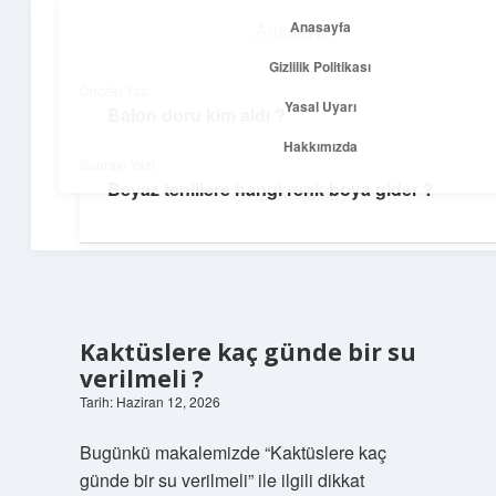
Anasayfa
Anasayfa
menüyü
Gizlilik Politikası
aç
Gizlilik Politikası
Önceki Yazı
Yasal Uyarı
Balon doru kim aldı ?
Temiz Fikir Pınarı
Yasal Uyarı
Hakkımızda
Sonraki Yazı
Sade ve ilham verici öneriler burada!
Beyaz tenlilere hangi renk boya gider ?
Hakkımızda
Kaktüslere kaç günde bir su
verilmeli ?
Tarih: Haziran 12, 2026
Bugünkü makalemizde “Kaktüslere kaç
günde bir su verilmeli” ile ilgili dikkat