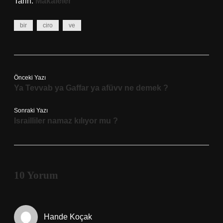
Tarih:
Makaleler
bir
ciro
ve
Önceki Yazı
Ya Tevvab ya Gaffar ya afüvv ne demek ?
Sonraki Yazı
Israilliler namaz kılıyor mu ?
10 Yorum
Hande Koçak