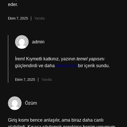
eder.
Ekim 7, 2025
Yanıtla
admin
İrem! Kıymetli katkınız, yazının
temel yapısını
güçlendirdi ve daha
bütünlüklü
bir içerik sundu.
Ekim 7, 2025
Yanıtla
Özüm
Giriş kısmı bence anlaşılır, ama biraz daha canlı
olabilirdi. Kısaca söylemek gerekirse benim yorumum