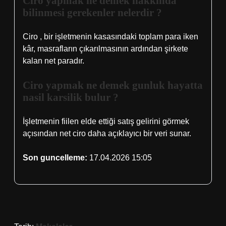
Ciro yapmak ne demek hakkinda
bilinmesi gerekenler nelerdir ?
Ciro , bir işletmenin kasasındaki toplam para iken
kâr, masrafların çıkarılmasının ardından şirkete
kalan net paradır.
Ciro yapmak ne demek gunluk hayatta
nasil karsilik bulur ?
İşletmenin fiilen elde ettiği satış gelirini görmek
açısından net ciro daha açıklayıcı bir veri sunar.
Son guncelleme:
17.04.2026 15:05