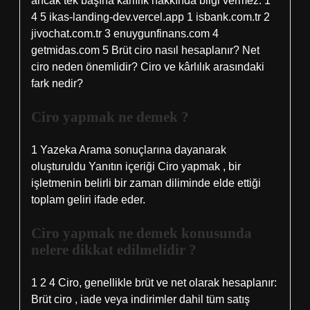
ancak tek başına kârlılık hakkında bilgi vermez. 1
4 5 ikas-landing-dev.vercel.app 1 isbank.com.tr 2
jivochat.com.tr 3 enuygunfinans.com 4
getmidas.com 5 Brüt ciro nasıl hesaplanır? Net
ciro neden önemlidir? Ciro ve kârlılık arasındaki
fark nedir?
Ciro yapmak ne demek ?
1 Yazeka Arama sonuçlarına dayanarak
oluşturuldu Yanıtın içeriği Ciro yapmak , bir
işletmenin belirli bir zaman diliminde elde ettiği
toplam geliri ifade eder.
Ciro yapmak ne demek konusunda
nelere dikkat edilmelidir ?
1 2 4 Ciro, genellikle brüt ve net olarak hesaplanır:
Brüt ciro , iade veya indirimler dahil tüm satış