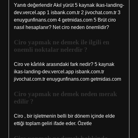
Yanıtı değerlendir Akıl yürüt 5 kaynak ikas-landing-
dev.vercel.app 1 isbank.com.tr 2 jivochat.com.tr 3
enuygunfinans.com 4 getmidas.com 5 Brüt ciro
nasıl hesaplanır? Net ciro neden önemlidir?
Ciro yapmak ne demek ile ilgili en
onemli noktalar nelerdir ?
Ciro ve kârlılık arasındaki fark nedir? 5 kaynak
ikas-landing-dev.vercel.app isbank.com.tr
jivochat.com.tr enuygunfinans.com getmidas.com
Ciro yapmak ne demek neden merak
edilir ?
Ciro , bir işletmenin belli bir dönem içinde elde
ettiği toplam geliri ifade eder. Özetle