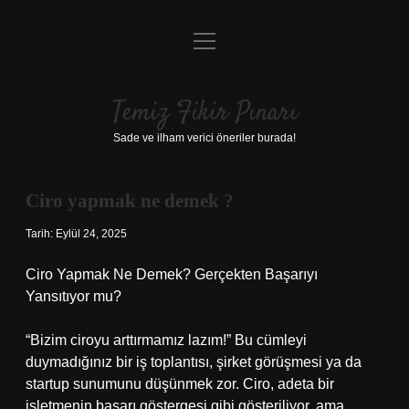
menüyü
Anasayfa
aç
Gizlilik Politikası
Temiz Fikir Pınarı
Yasal Uyarı
Sade ve ilham verici öneriler burada!
Hakkımızda
Ciro yapmak ne demek ?
Tarih: Eylül 24, 2025
Ciro Yapmak Ne Demek? Gerçekten Başarıyı
Yansıtıyor mu?
“Bizim ciroyu arttırmamız lazım!” Bu cümleyi
duymadığınız bir iş toplantısı, şirket görüşmesi ya da
startup sunumunu düşünmek zor. Ciro, adeta bir
işletmenin başarı göstergesi gibi gösteriliyor, ama