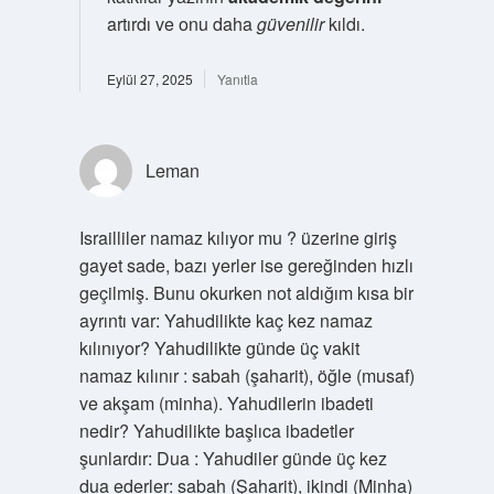
artırdı ve onu daha
güvenilir
kıldı.
Eylül 27, 2025
Yanıtla
Leman
Israilliler namaz kılıyor mu ? üzerine giriş
gayet sade, bazı yerler ise gereğinden hızlı
geçilmiş. Bunu okurken not aldığım kısa bir
ayrıntı var: Yahudilikte kaç kez namaz
kılınıyor? Yahudilikte günde üç vakit
namaz kılınır : sabah (şaharit), öğle (musaf)
ve akşam (minha). Yahudilerin ibadeti
nedir? Yahudilikte başlıca ibadetler
şunlardır: Dua : Yahudiler günde üç kez
dua ederler: sabah (Şaharit), ikindi (Minha)