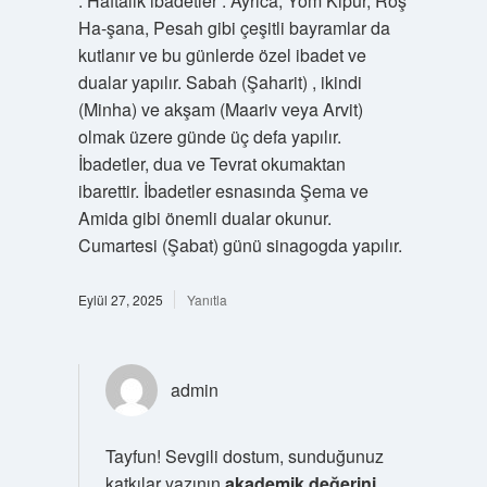
: Haftalık ibadetler : Ayrıca, Yom Kipur, Roş
Ha-şana, Pesah gibi çeşitli bayramlar da
kutlanır ve bu günlerde özel ibadet ve
dualar yapılır. Sabah (Şaharit) , ikindi
(Minha) ve akşam (Maariv veya Arvit)
olmak üzere günde üç defa yapılır.
İbadetler, dua ve Tevrat okumaktan
ibarettir. İbadetler esnasında Şema ve
Amida gibi önemli dualar okunur.
Cumartesi (Şabat) günü sinagogda yapılır.
Eylül 27, 2025
Yanıtla
admin
Tayfun! Sevgili dostum, sunduğunuz
katkılar yazının
akademik değerini