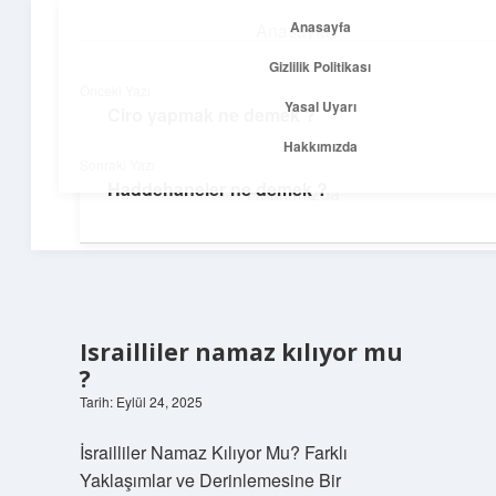
Anasayfa
Anasayfa
menüyü
Gizlilik Politikası
aç
Gizlilik Politikası
Önceki Yazı
Yasal Uyarı
Ciro yapmak ne demek ?
Temiz Fikir Pınarı
Yasal Uyarı
Hakkımızda
Sonraki Yazı
Sade ve ilham verici öneriler burada!
Haddehaneler ne demek ?
Hakkımızda
Israilliler namaz kılıyor mu
?
Tarih: Eylül 24, 2025
İsrailliler Namaz Kılıyor Mu? Farklı
Yaklaşımlar ve Derinlemesine Bir