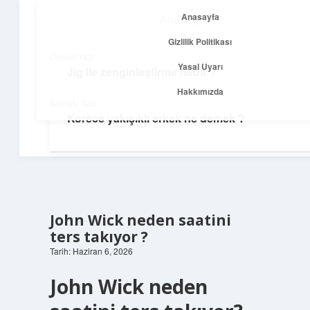
Anasayfa
Anasayfa
menüyü
Gizlilik Politikası
aç
Gizlilik Politikası
Önceki Yazı
Yasal Uyarı
Jig ile zenginleştirme nedir ?
Temiz Fikir Pınarı
Yasal Uyarı
Hakkımızda
Sonraki Yazı
Sade ve ilham verici öneriler burada!
Korece yakışıklı erkek ne demek ?
Hakkımızda
John Wick neden saatini
ters takıyor ?
Tarih: Haziran 6, 2026
John Wick neden