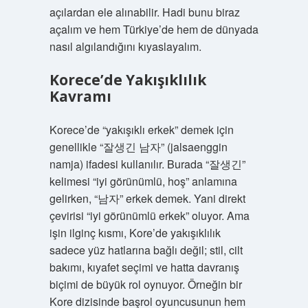
açılardan ele alınabilir. Hadi bunu biraz
açalım ve hem Türkiye’de hem de dünyada
nasıl algılandığını kıyaslayalım.
Korece’de Yakışıklılık
Kavramı
Korece’de “yakışıklı erkek” demek için
genellikle “잘생긴 남자” (jalsaenggin
namja) ifadesi kullanılır. Burada “잘생긴”
kelimesi “iyi görünümlü, hoş” anlamına
gelirken, “남자” erkek demek. Yani direkt
çevirisi “iyi görünümlü erkek” oluyor. Ama
işin ilginç kısmı, Kore’de yakışıklılık
sadece yüz hatlarına bağlı değil; stil, cilt
bakımı, kıyafet seçimi ve hatta davranış
biçimi de büyük rol oynuyor. Örneğin bir
Kore dizisinde başrol oyuncusunun hem