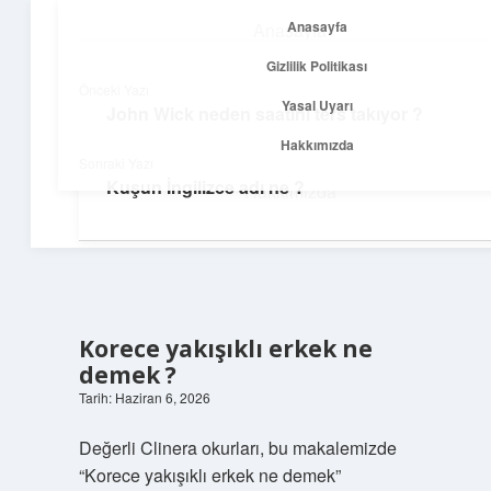
Anasayfa
Anasayfa
menüyü
Gizlilik Politikası
aç
Gizlilik Politikası
Önceki Yazı
Yasal Uyarı
John Wick neden saatini ters takıyor ?
Temiz Fikir Pınarı
Yasal Uyarı
Hakkımızda
Sonraki Yazı
Sade ve ilham verici öneriler burada!
Kuşun İngilizce adı ne ?
Hakkımızda
Korece yakışıklı erkek ne
demek ?
Tarih: Haziran 6, 2026
Değerli Clinera okurları, bu makalemizde
“Korece yakışıklı erkek ne demek”