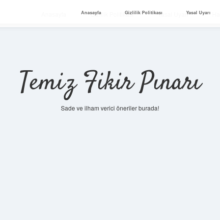
Anasayfa
Gizlilik Politikası
Yasal Uyarı
Anasayfa
Gizlilik Politikası
Yasal Uyarı
Ha
Temiz Fikir Pınarı
Sade ve ilham verici öneriler burada!